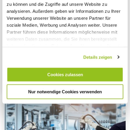
zu können und die Zugriffe auf unsere Website zu
analysieren. Außerdem geben wir Informationen zu Ihrer
RESSOURCENSCHONENDE PRODUKTION
Verwendung unserer Website an unsere Partner für
Nachhaltig wirtschaften: Gut für
soziale Medien, Werbung und Analysen weiter. Unsere
Partner führen diese Informationen möglicherweise mit
das Unternehmen und die
weiteren Daten zusammen, die Sie ihnen bereitgestellt
Umwelt
haben oder die sie im Rahmen Ihrer Nutzung der Dienste
gesammelt haben.
Nachhaltigkeit und nachhaltiges Produzieren sind
Details zeigen
Impressum
|
Datenschutz
Themen, die uns alle angehen, weil sie wichtig...
Cookies zulassen
Mehr lesen
Nur notwendige Cookies verwenden