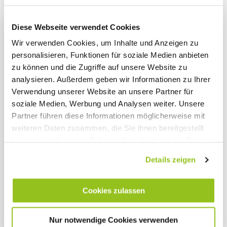
Diese Webseite verwendet Cookies
Wir verwenden Cookies, um Inhalte und Anzeigen zu
personalisieren, Funktionen für soziale Medien anbieten
zu können und die Zugriffe auf unsere Website zu
analysieren. Außerdem geben wir Informationen zu Ihrer
Verwendung unserer Website an unsere Partner für
soziale Medien, Werbung und Analysen weiter. Unsere
Partner führen diese Informationen möglicherweise mit
weiteren Daten zusammen, die Sie ihnen bereitgestellt
haben oder die sie im Rahmen Ihrer Nutzung der Dienste
gesammelt haben.
Details zeigen
Impressum
|
Datenschutz
RESSOURCENSCHONENDE PRODUKTION
Ressourcenschonende
Cookies zulassen
Produktion: Ökologische
Nur notwendige Cookies verwenden
Verantwortung der Industrie