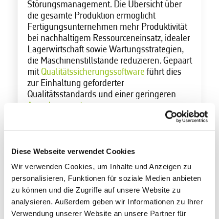
Störungsmanagement. Die
Übersicht über
die
gesamte Produktion ermöglicht
Fertigungsunternehmen mehr Produktivität
bei nachhaltigem Ressourceneinsatz, idealer
Lagerwirtschaft sowie Wartungsstrategien,
die Maschinenstillstände reduzieren. Gepaart
mit
Qualitätssicherungssoftware
führt dies
zur Einhaltung geforderter
Qualitätsstandards und einer geringeren
Ausschussquote
.
Verlängerte
Lebenszyklen für
Diese Webseite verwendet Cookies
Wir verwenden Cookies, um Inhalte und Anzeigen zu
Betriebsmittel
personalisieren, Funktionen für soziale Medien anbieten
zu können und die Zugriffe auf unsere Website zu
analysieren. Außerdem geben wir Informationen zu Ihrer
Die Digitalisierung der Produktionsplanung
Verwendung unserer Website an unsere Partner für