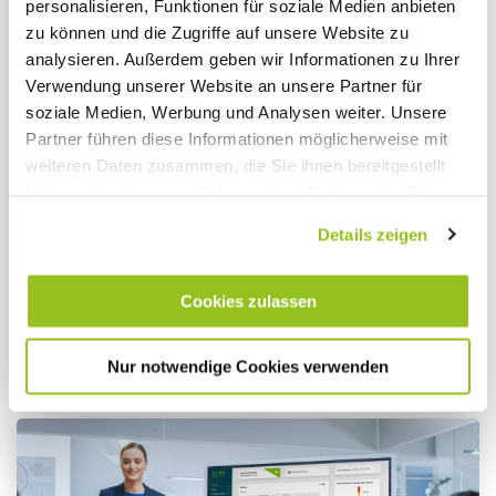
personalisieren, Funktionen für soziale Medien anbieten
zu können und die Zugriffe auf unsere Website zu
analysieren. Außerdem geben wir Informationen zu Ihrer
Verwendung unserer Website an unsere Partner für
DIGITALE PRODUKTION
soziale Medien, Werbung und Analysen weiter. Unsere
Automatisierung in der
Partner führen diese Informationen möglicherweise mit
weiteren Daten zusammen, die Sie ihnen bereitgestellt
Produktion: Mehr Effizienz,
haben oder die sie im Rahmen Ihrer Nutzung der Dienste
weniger Fehler
gesammelt haben.
Details zeigen
Impressum
|
Datenschutz
Automatisierung in der Produktion verkürzt
Durchlaufzeiten, gestaltet Prozesse innerhalb der...
Cookies zulassen
Mehr lesen
Nur notwendige Cookies verwenden